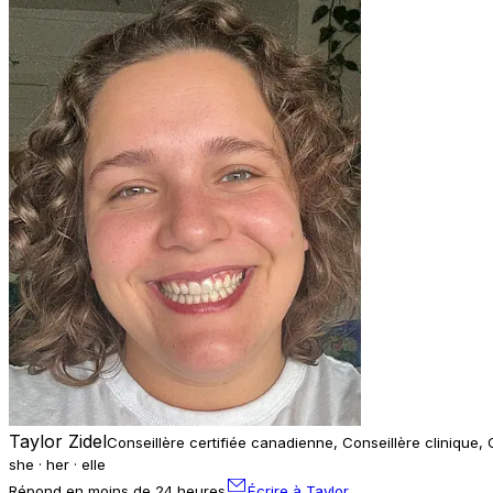
Taylor Zidel
Conseillère certifiée canadienne, Conseillère clinique, 
she · her · elle
Répond en moins de 24 heures
Écrire à Taylor