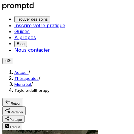
Trouver des soins
Inscrire votre pratique
Guides
À propos
Blog
Nous contacter
fr
/
Accueil
/
Thérapeutes
/
Montréal
Taylorzideltherapy
Retour
Partager
Partager
Traduit