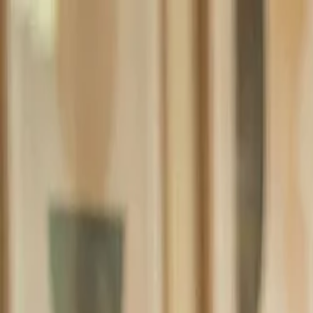
Trouver des soins
Inscrire votre pratique
Guides
À propos
Blog
Nous contacter
fr
/
Accueil
/
Thérapie
/
Ottawa
Kalm Mi Mind
Partager
Afficher 6 photos
Retour
Partager