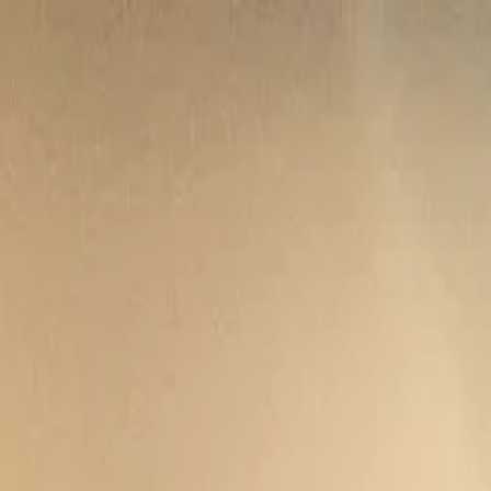
Trouver des soins
Inscrire votre pratique
Guides
À propos
Blog
Nous contacter
fr
/
Accueil
/
Thérapie
/
Montréal
Interconnexions equipe
Partager
Afficher 6 photos
Retour
Partager