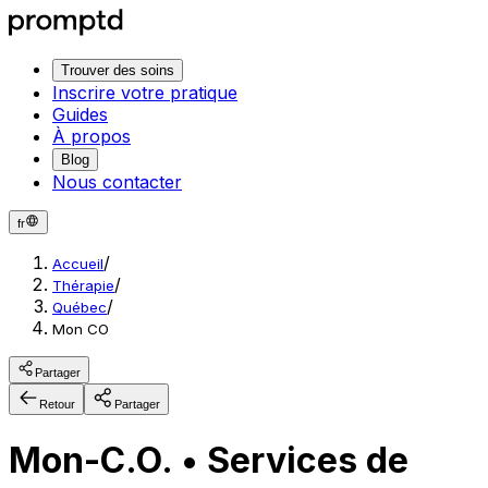
Trouver des soins
Inscrire votre pratique
Guides
À propos
Blog
Nous contacter
fr
/
Accueil
/
Thérapie
/
Québec
Mon CO
Partager
Retour
Partager
Mon-C.O. • Services de