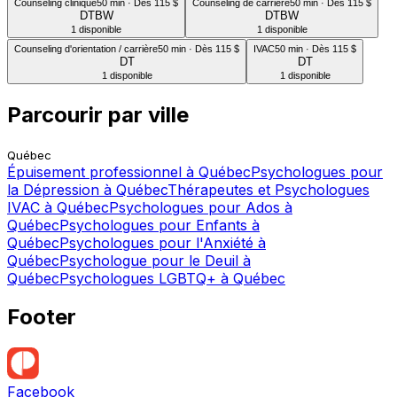
Counseling clinique
50 min · Dès 115 $
Counseling de carrière
50 min · Dès 115 $
DT
BW
DT
BW
1 disponible
1 disponible
Counseling d'orientation / carrière
50 min · Dès 115 $
IVAC
50 min · Dès 115 $
DT
DT
1 disponible
1 disponible
Parcourir par ville
Québec
Épuisement professionnel à Québec
Psychologues pour
la Dépression à Québec
Thérapeutes et Psychologues
IVAC à Québec
Psychologues pour Ados à
Québec
Psychologues pour Enfants à
Québec
Psychologues pour l'Anxiété à
Québec
Psychologue pour le Deuil à
Québec
Psychologues LGBTQ+ à Québec
Footer
Facebook