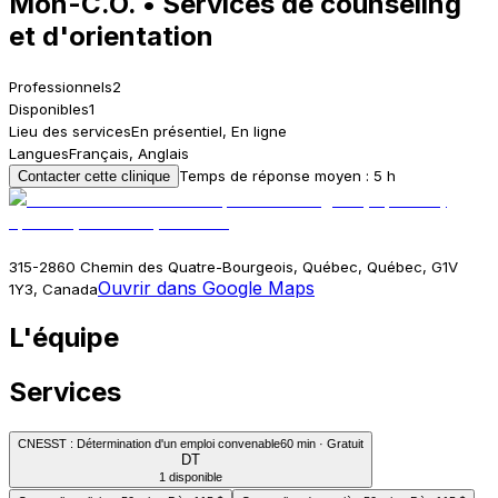
Mon-C.O. • Services de counseling
et d'orientation
Professionnels
2
Disponibles
1
Lieu des services
En présentiel, En ligne
Langues
Français, Anglais
Temps de réponse moyen : 5 h
Contacter cette clinique
315-2860 Chemin des Quatre-Bourgeois, Québec, Québec, G1V
Ouvrir dans Google Maps
1Y3, Canada
L'équipe
Services
CNESST : Détermination d'un emploi convenable
60 min · Gratuit
DT
1 disponible