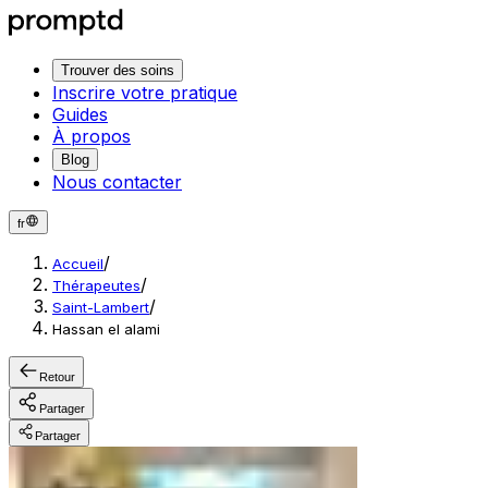
Trouver des soins
Inscrire votre pratique
Guides
À propos
Blog
Nous contacter
fr
/
Accueil
/
Thérapeutes
/
Saint-Lambert
Hassan el alami
Retour
Partager
Partager