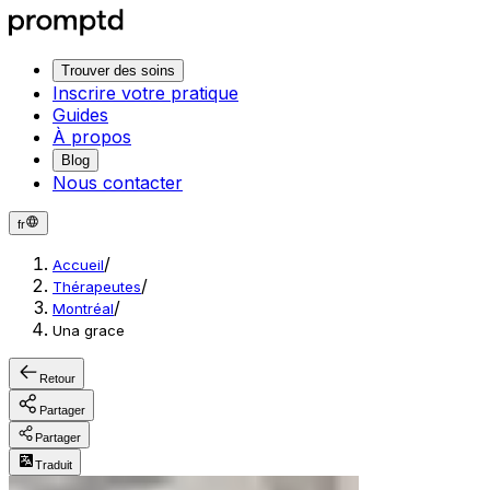
Trouver des soins
Inscrire votre pratique
Guides
À propos
Blog
Nous contacter
fr
/
Accueil
/
Thérapeutes
/
Montréal
Una grace
Retour
Partager
Partager
Traduit