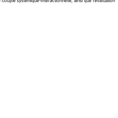
couple systémique-interactionnelle, ainsi que l’évaluation