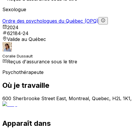
Sexologue
Ordre des psychologues du Québec (OPQ)
2024
62184-24
Valide au Québec
Coralie Dussault
Reçus d'assurance sous le titre
Psychothérapeute
Où je travaille
600 Sherbrooke Street East, Montreal, Quebec, H2L 1K1
Apparaît dans