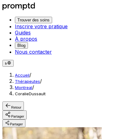
Trouver des soins
Inscrire votre pratique
Guides
À propos
Blog
Nous contacter
fr
/
Accueil
/
Thérapeutes
/
Montreal
CoralieDussault
Retour
Partager
Partager