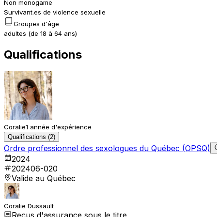
Non monogame
Survivant.es de violence sexuelle
Groupes d'âge
adultes (de 18 à 64 ans)
Qualifications
Coralie
1 année d'expérience
Qualifications (2)
Ordre professionnel des sexologues du Québec (OPSQ)
2024
202406-020
Valide au Québec
Coralie Dussault
Reçus d'assurance sous le titre