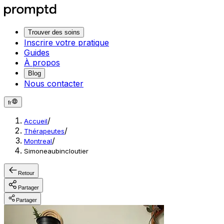
Trouver des soins
Inscrire votre pratique
Guides
À propos
Blog
Nous contacter
fr
/
Accueil
/
Thérapeutes
/
Montreal
Simoneaubincloutier
Retour
Partager
Partager