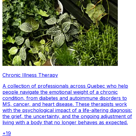
Chronic Illness Therapy
A collection of professionals across Quebec who help
people navigate the emotional weight of a chronic
condition, from diabetes and autoimmune disorders to
MS, cancer, and heart disease. These therapists work
with the psychological impact of a life-altering diagnosis:
the grief, the uncertainty, and the ongoing adjustment of
living with a body that no longer behaves as expected.
+
19