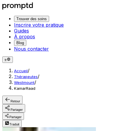
Trouver des soins
Inscrire votre pratique
Guides
À propos
Blog
Nous contacter
fr
/
Accueil
/
Thérapeutes
/
Westmount
KamarRaad
Retour
Partager
Partager
Traduit