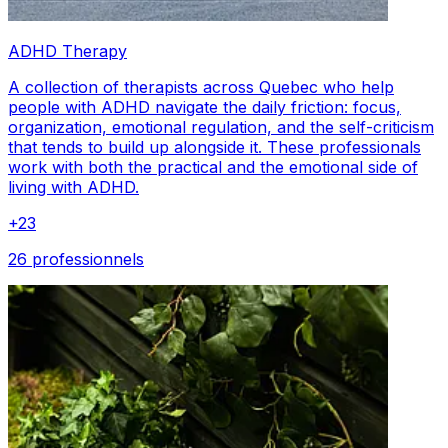
ADHD Therapy
A collection of therapists across Quebec who help
people with ADHD navigate the daily friction: focus,
organization, emotional regulation, and the self-criticism
that tends to build up alongside it. These professionals
work with both the practical and the emotional side of
living with ADHD.
+
23
26 professionnels