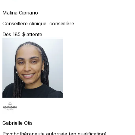
Malina
Cipriano
Conseillère clinique, conseillère
Dès 185 $
·
attente
Gabrielle
Otis
Psychothérapeute autorisée (en qualification)