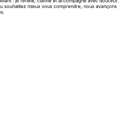
llant : je reflète, clarifie et accompagne avec douceur.
s ou souhaitiez mieux vous comprendre, nous avançons
s.