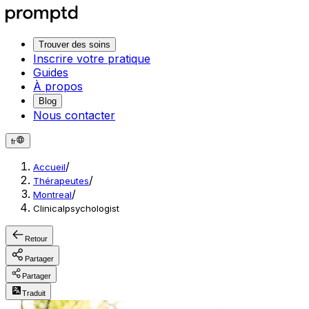
Trouver des soins
Inscrire votre pratique
Guides
À propos
Blog
Nous contacter
fr
/
Accueil
/
Thérapeutes
/
Montreal
Clinicalpsychologist
Retour
Partager
Partager
Traduit