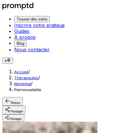
Trouver des soins
Inscrire votre pratique
Guides
À propos
Blog
Nous contacter
fr
/
Accueil
/
Thérapeutes
/
Montréal
Pierreouellette
Retour
Partager
Partager