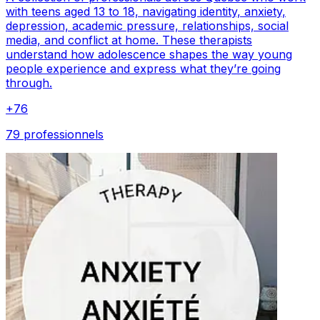
with teens aged 13 to 18, navigating identity, anxiety,
depression, academic pressure, relationships, social
media, and conflict at home. These therapists
understand how adolescence shapes the way young
people experience and express what they’re going
through.
+
76
79 professionnels