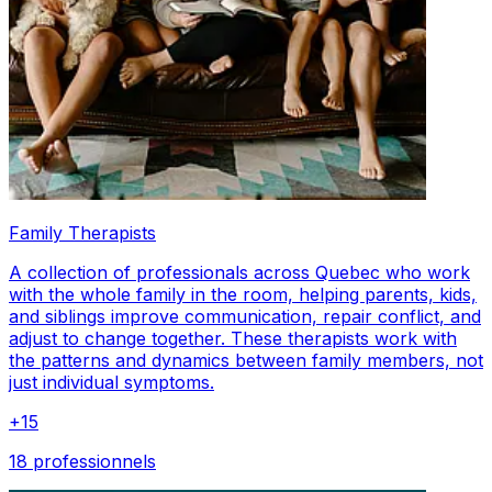
Family Therapists
A collection of professionals across Quebec who work
with the whole family in the room, helping parents, kids,
and siblings improve communication, repair conflict, and
adjust to change together. These therapists work with
the patterns and dynamics between family members, not
just individual symptoms.
+
15
18 professionnels