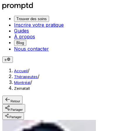
Trouver des soins
Inscrire votre pratique
Guides
À propos
Blog
Nous contacter
fr
/
Accueil
/
Thérapeutes
/
Montréal
Zeinatall
Retour
Partager
Partager