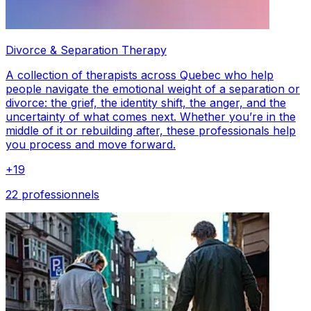
Divorce & Separation Therapy
A collection of therapists across Quebec who help
people navigate the emotional weight of a separation or
divorce: the grief, the identity shift, the anger, and the
uncertainty of what comes next. Whether you’re in the
middle of it or rebuilding after, these professionals help
you process and move forward.
+
19
22 professionnels