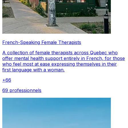
French-Speaking Female Therapists
A collection of female therapists across Quebec who
offer mental health support entirely in French, for those
who feel most at ease expressing themselves in their
first language with a woman.
+
66
69 professionnels