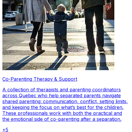
Co-Parenting Therapy & Support
A collection of therapists and parenting coordinators
across Quebec who help separated parents navigate
shared parenting: communication, conflict, setting limits,
and keeping the focus on what’s best for the children.
These professionals work with both the practical and
the emotional side of co-parenting after a separation.
+
5