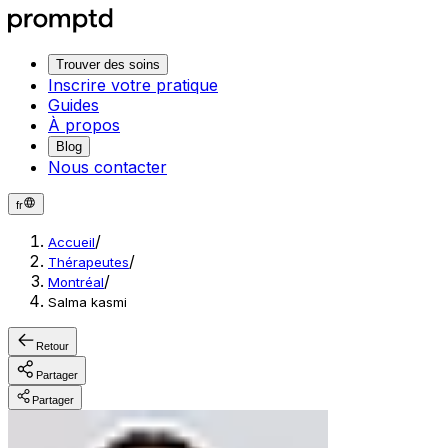
Trouver des soins
Inscrire votre pratique
Guides
À propos
Blog
Nous contacter
fr
/
Accueil
/
Thérapeutes
/
Montréal
Salma kasmi
Retour
Partager
Partager