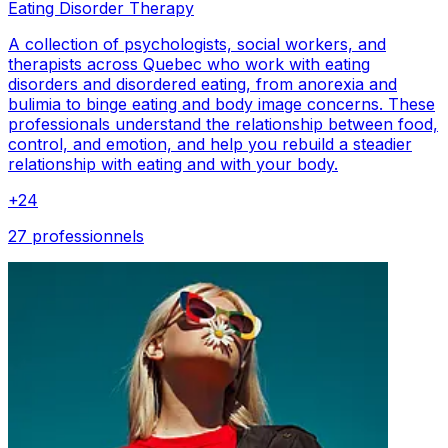
Eating Disorder Therapy
A collection of psychologists, social workers, and
therapists across Quebec who work with eating
disorders and disordered eating, from anorexia and
bulimia to binge eating and body image concerns. These
professionals understand the relationship between food,
control, and emotion, and help you rebuild a steadier
relationship with eating and with your body.
+
24
27 professionnels