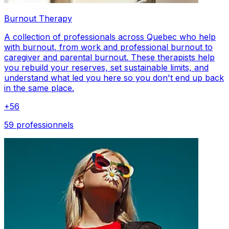
Burnout Therapy
A collection of professionals across Quebec who help
with burnout, from work and professional burnout to
caregiver and parental burnout. These therapists help
you rebuild your reserves, set sustainable limits, and
understand what led you here so you don't end up back
in the same place.
+
56
59 professionnels