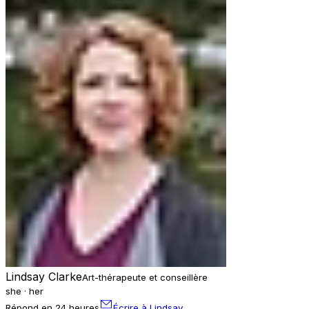
Lindsay Clarke
Art-thérapeute et conseillère
she · her
Répond en 24 heures
Écrire à Lindsay