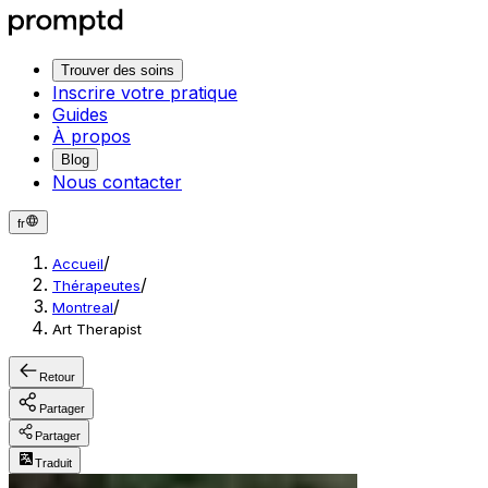
Trouver des soins
Inscrire votre pratique
Guides
À propos
Blog
Nous contacter
fr
/
Accueil
/
Thérapeutes
/
Montreal
Art Therapist
Retour
Partager
Partager
Traduit