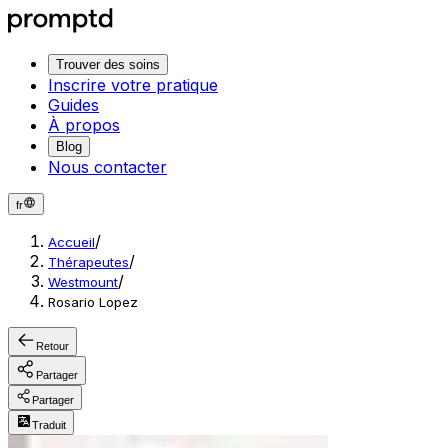
Trouver des soins
Inscrire votre pratique
Guides
À propos
Blog
Nous contacter
fr
/
Accueil
/
Thérapeutes
/
Westmount
Rosario Lopez
Retour
Partager
Partager
Traduit