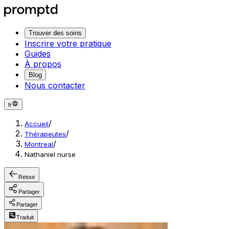
Trouver des soins
Inscrire votre pratique
Guides
À propos
Blog
Nous contacter
fr
/
Accueil
/
Thérapeutes
/
Montreal
Nathaniel nurse
Retour
Partager
Partager
Traduit