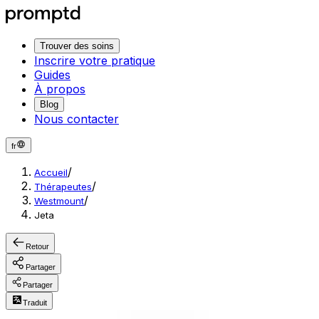
Trouver des soins
Inscrire votre pratique
Guides
À propos
Blog
Nous contacter
fr
/
Accueil
/
Thérapeutes
/
Westmount
Jeta
Retour
Partager
Partager
Traduit