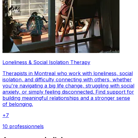
Loneliness & Social Isolation Therapy
Therapists in Montreal who work with loneliness, social
isolation, and difficulty connecting with others, whether
you're navigating a big life change, struggling with social
anxiety, or simply feeling disconnected. Find support for
building meaningful relationships and a stronger sense
of belonging.
+
7
10 professionnels