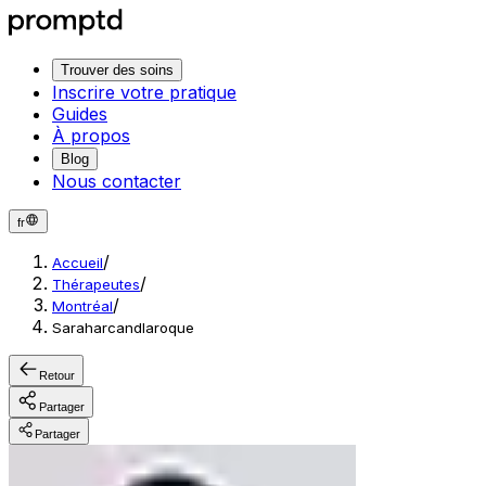
Trouver des soins
Inscrire votre pratique
Guides
À propos
Blog
Nous contacter
fr
/
Accueil
/
Thérapeutes
/
Montréal
Saraharcandlaroque
Retour
Partager
Partager