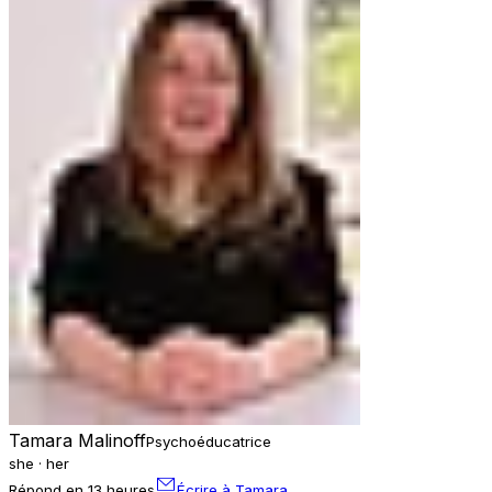
Tamara Malinoff
Psychoéducatrice
she · her
Répond en 13 heures
Écrire à Tamara