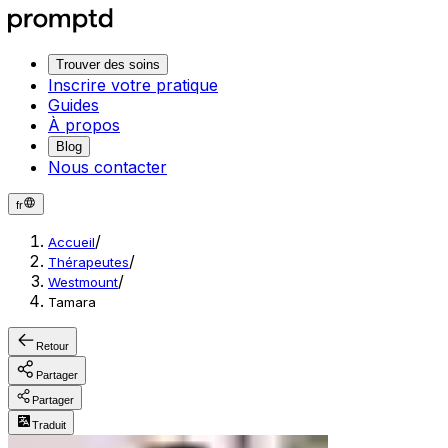
Trouver des soins
Inscrire votre pratique
Guides
À propos
Blog
Nous contacter
fr
/
Accueil
/
Thérapeutes
/
Westmount
Tamara
Retour
Partager
Partager
Traduit