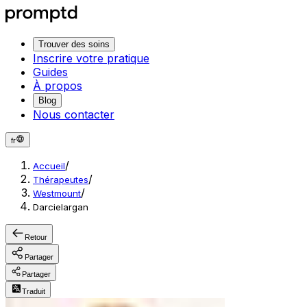
Trouver des soins
Inscrire votre pratique
Guides
À propos
Blog
Nous contacter
fr
/
Accueil
/
Thérapeutes
/
Westmount
Darcielargan
Retour
Partager
Partager
Traduit