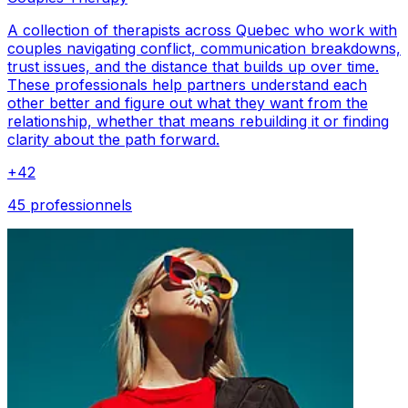
A collection of therapists across Quebec who work with
couples navigating conflict, communication breakdowns,
trust issues, and the distance that builds up over time.
These professionals help partners understand each
other better and figure out what they want from the
relationship, whether that means rebuilding it or finding
clarity about the path forward.
+
42
45 professionnels