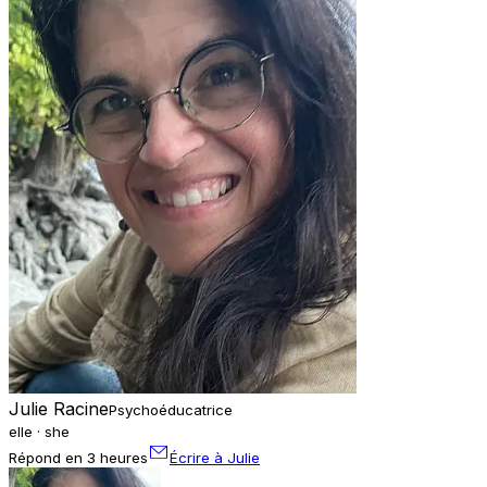
Julie Racine
Psychoéducatrice
elle · she
Répond en 3 heures
Écrire à Julie