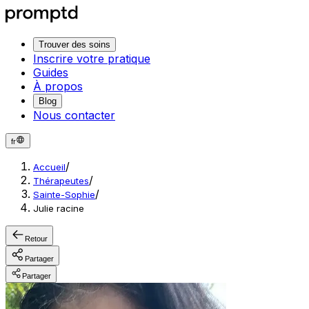
Trouver des soins
Inscrire votre pratique
Guides
À propos
Blog
Nous contacter
fr
/
Accueil
/
Thérapeutes
/
Sainte-Sophie
Julie racine
Retour
Partager
Partager