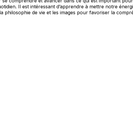
our se comprendre et avancer dans ce qui est important pour 
uotidien. Il est intéressant d’apprendre à mettre notre éner
la philosophie de vie et les images pour favoriser la compré