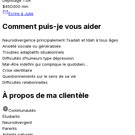
Dépistage TSA
$450
300 min
Écrire à Julie
Comment puis-je vous aider
Neurodivergence principalement Tsadah et tdah à tous âges
Anxiété sociale ou généralisée
Troubles adaptatifs situationnels
Difficultés d’humeurs type dépression
Mal-être indéfini qui complique le quotidien…
Crise identitaire
Questionnements sur le sens de sa vie
Difficultés relationnelles
À propos de ma clientèle
Communautés
Étudiants
Neurodivergent
Parents
Aidants naturels