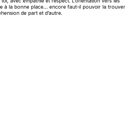
toi, avec empathie et respect. L’orientation vers les
gie à la bonne place… encore faut-il pouvoir la trouver
hension de part et d’autre.