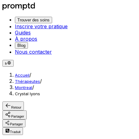
Trouver des soins
Inscrire votre pratique
Guides
À propos
Blog
Nous contacter
fr
/
Accueil
/
Thérapeutes
/
Montreal
Crystal lyons
Retour
Partager
Partager
Traduit