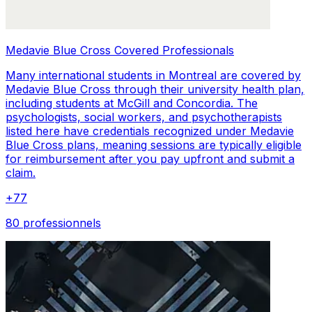
Medavie Blue Cross Covered Professionals
Many international students in Montreal are covered by
Medavie Blue Cross through their university health plan,
including students at McGill and Concordia. The
psychologists, social workers, and psychotherapists
listed here have credentials recognized under Medavie
Blue Cross plans, meaning sessions are typically eligible
for reimbursement after you pay upfront and submit a
claim.
+
77
80 professionnels