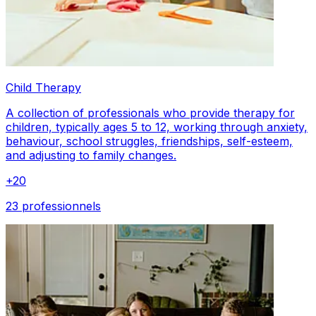
Child Therapy
A collection of professionals who provide therapy for
children, typically ages 5 to 12, working through anxiety,
behaviour, school struggles, friendships, self-esteem,
and adjusting to family changes.
+
20
23 professionnels