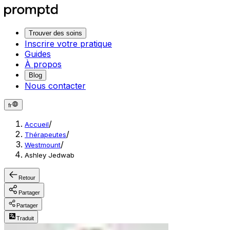
Trouver des soins
Inscrire votre pratique
Guides
À propos
Blog
Nous contacter
fr
/
Accueil
/
Thérapeutes
/
Westmount
Ashley Jedwab
Retour
Partager
Partager
Traduit