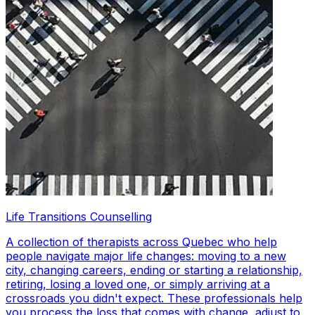
Life Transitions Counselling
A collection of therapists across Quebec who help
people navigate major life changes: moving to a new
city, changing careers, ending or starting a relationship,
retiring, losing a loved one, or simply arriving at a
crossroads you didn't expect. These professionals help
you process the loss that comes with change, adjust to