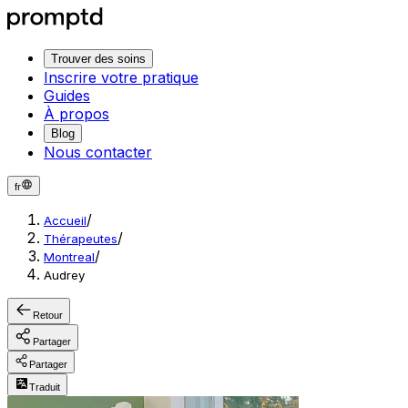
Trouver des soins
Inscrire votre pratique
Guides
À propos
Blog
Nous contacter
fr
/
Accueil
/
Thérapeutes
/
Montreal
Audrey
Retour
Partager
Partager
Traduit