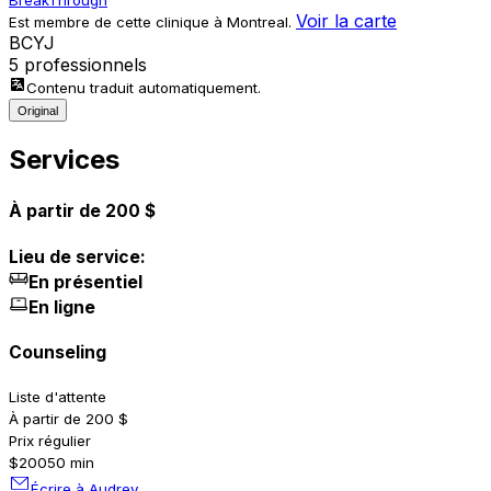
BreakThrough
Voir la carte
Est membre de cette clinique à Montreal.
B
C
Y
J
5 professionnels
Contenu traduit automatiquement.
Original
Services
À partir de 200 $
Lieu de service:
En présentiel
En ligne
Counseling
Liste d'attente
À partir de 200 $
Prix régulier
$200
50 min
Écrire à Audrey