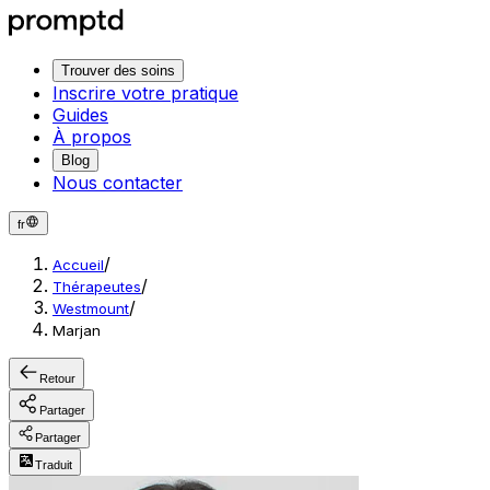
Trouver des soins
Inscrire votre pratique
Guides
À propos
Blog
Nous contacter
fr
/
Accueil
/
Thérapeutes
/
Westmount
Marjan
Retour
Partager
Partager
Traduit