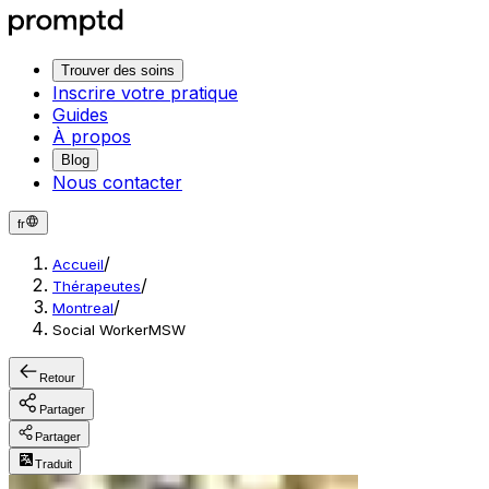
Trouver des soins
Inscrire votre pratique
Guides
À propos
Blog
Nous contacter
fr
/
Accueil
/
Thérapeutes
/
Montreal
Social WorkerMSW
Retour
Partager
Partager
Traduit