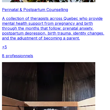
Perinatal & Postpartum Counselling
A collection of therapists across Quebec who provide
mental health support from pregnancy and birth
through the months that follow: prenatal anxiety,
postpartum depression, birth trauma, identity changes,
and the adjustment of becoming a parent.
+
5
8 professionnels