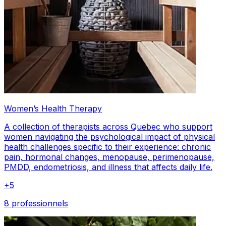
Women’s Health Therapy
A collection of therapists across Quebec who support
women navigating the psychological impact of physical
health challenges specific to their experience: chronic
pain, hormonal changes, menopause, perimenopause,
PMDD, endometriosis, and illness that affects daily life.
+
5
8 professionnels