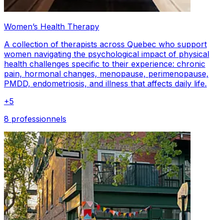
Women’s Health Therapy
A collection of therapists across Quebec who support
women navigating the psychological impact of physical
health challenges specific to their experience: chronic
pain, hormonal changes, menopause, perimenopause,
PMDD, endometriosis, and illness that affects daily life.
+
5
8 professionnels