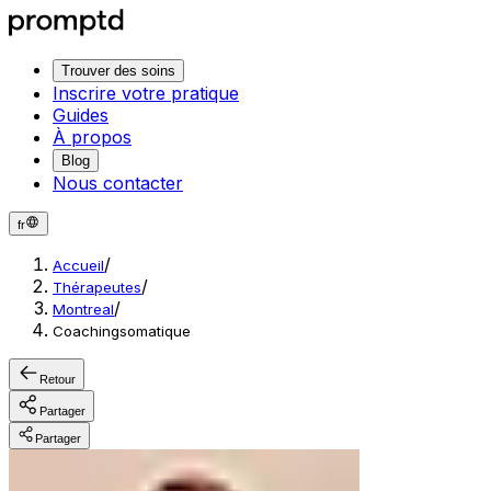
Trouver des soins
Inscrire votre pratique
Guides
À propos
Blog
Nous contacter
fr
/
Accueil
/
Thérapeutes
/
Montreal
Coachingsomatique
Retour
Partager
Partager