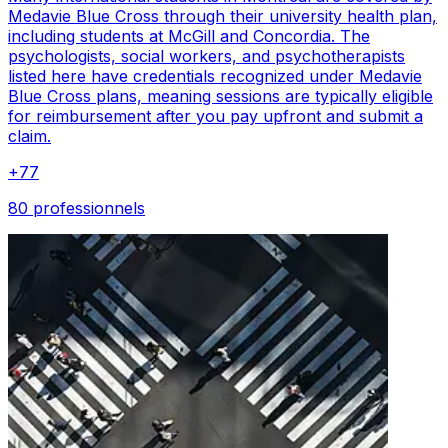
Medavie Blue Cross through their university health plan,
including students at McGill and Concordia. The
psychologists, social workers, and psychotherapists
listed here have credentials recognized under Medavie
Blue Cross plans, meaning sessions are typically eligible
for reimbursement after you pay upfront and submit a
claim.
+
77
80 professionnels