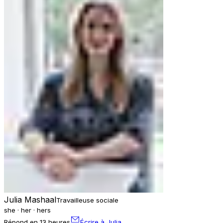
Julia Mashaal
Travailleuse sociale
she · her · hers
Répond en 13 heures
Écrire à Julia