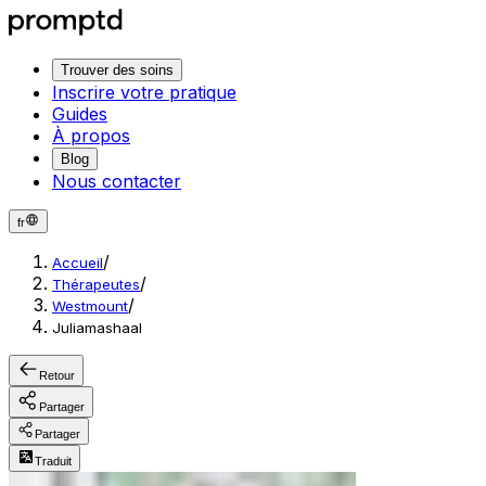
Trouver des soins
Inscrire votre pratique
Guides
À propos
Blog
Nous contacter
fr
/
Accueil
/
Thérapeutes
/
Westmount
Juliamashaal
Retour
Partager
Partager
Traduit