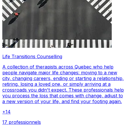
Life Transitions Counselling
A collection of therapists across Quebec who help
people navigate major life changes: moving to a new
city, changing careers, ending or starting a relationship,
retiring, losing a loved one, or simply arriving at a
crossroads you didn't expect. These professionals help
you process the loss that comes with change, adjust to
a new version of your life, and find your footing again.
+
14
17 professionnels