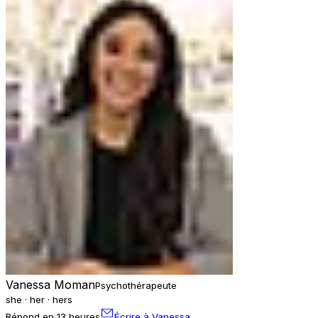
Vanessa Moman
Psychothérapeute
she · her · hers
Répond en 13 heures
Écrire à Vanessa