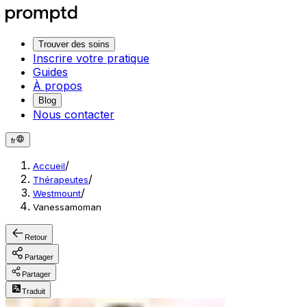
Trouver des soins
Inscrire votre pratique
Guides
À propos
Blog
Nous contacter
fr
/
Accueil
/
Thérapeutes
/
Westmount
Vanessamoman
Retour
Partager
Partager
Traduit