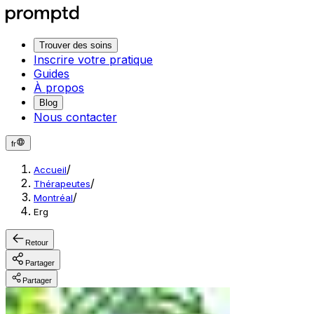
Trouver des soins
Inscrire votre pratique
Guides
À propos
Blog
Nous contacter
fr
/
Accueil
/
Thérapeutes
/
Montréal
Erg
Retour
Partager
Partager