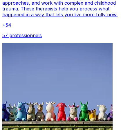
approaches, and work with complex and childhood
trauma. These therapists help you process what
happened in a way that lets you live more fully now.
+
54
57 professionnels