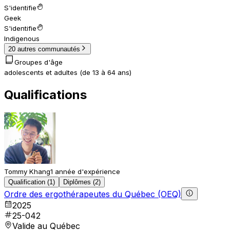
S'identifie
Geek
S'identifie
Indigenous
20 autres communautés
Groupes d'âge
adolescents et adultes (de 13 à 64 ans)
Qualifications
Tommy Khang
1 année d'expérience
Qualification (1)
Diplômes (2)
Ordre des ergothérapeutes du Québec (OEQ)
2025
25-042
Valide au Québec