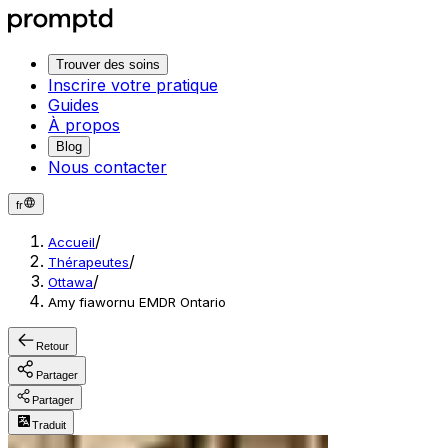
Trouver des soins
Inscrire votre pratique
Guides
À propos
Blog
Nous contacter
fr
/
Accueil
/
Thérapeutes
/
Ottawa
Amy fiawornu EMDR Ontario
Retour
Partager
Partager
Traduit