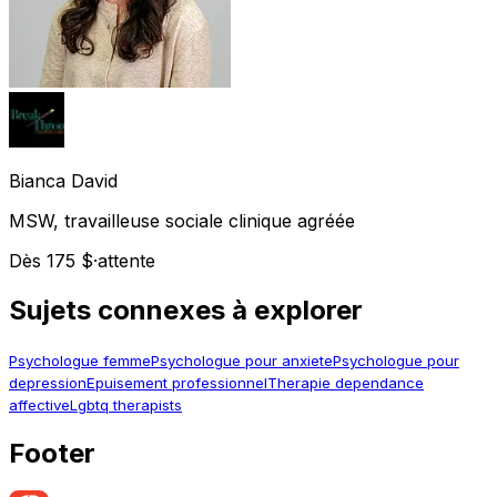
Bianca
David
MSW, travailleuse sociale clinique agréée
Dès 175 $
·
attente
Sujets connexes à explorer
Psychologue femme
Psychologue pour anxiete
Psychologue pour
depression
Epuisement professionnel
Therapie dependance
affective
Lgbtq therapists
Footer