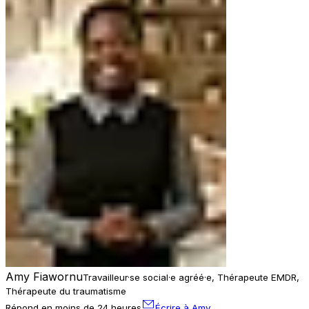
Amy Fiawornu
Travailleur·se social·e agréé·e, Thérapeute EMDR,
Thérapeute du traumatisme
Répond en moins de 24 heures
Écrire à Amy