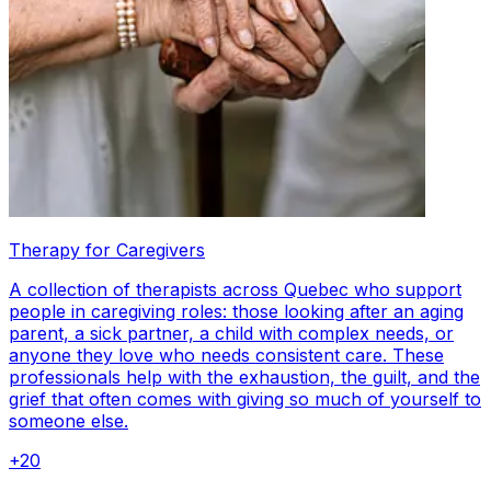
Therapy for Caregivers
A collection of therapists across Quebec who support
people in caregiving roles: those looking after an aging
parent, a sick partner, a child with complex needs, or
anyone they love who needs consistent care. These
professionals help with the exhaustion, the guilt, and the
grief that often comes with giving so much of yourself to
someone else.
+
20